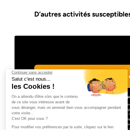
D’autres activités susceptibles
Suivre Totem Adventure sur les réseaux s
Les régi
Auvergn
Bourgog
Centre-V
L’aventure à portée de clic !
Nouvell
Occitani
Pays de 