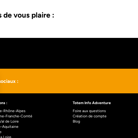
 de vous plaire :
ociaux :
ons :
Totem Info Adventure
e-Rhône-Alpes
Foire aux questions
ne-Franche-Comté
Création de compte
al de Loire
Blog
e-Aquitaine
e
la Loire