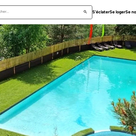
S’éclater
Se loger
Se no