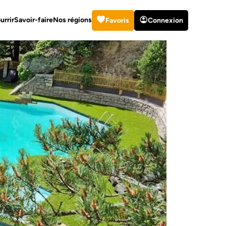
urrir
Savoir-faire
Nos régions
Favoris
Connexion