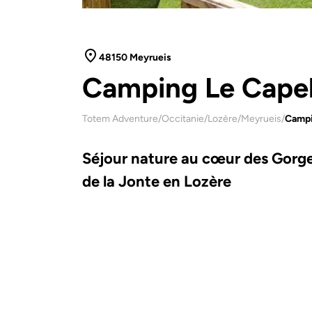
48150 Meyrueis
Camping Le Capel
Totem Adventure
/
Occitanie
/
Lozère
/
Meyrueis
/
Campi
Séjour nature au cœur des Gorg
de la Jonte en Lozère