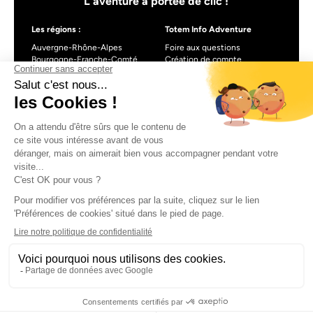
L’aventure à portée de clic !
Les régions :
Totem Info Adventure
Auvergne-Rhône-Alpes
Foire aux questions
Bourgogne-Franche-Comté
Création de compte
Centre-Val de Loire
Blog
Nouvelle-Aquitaine
Occitanie
Pays de la Loire
Provence-Alpes-Côte d’Azur
À propos de Totem info Adventure
Formulaire de contact
CGU
Mentions légales
Politique de confidentialité
CGV
Gestionnaire de cookies
Made with love by Visions Nouvelles 2024 !