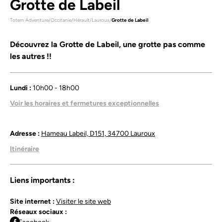
Grotte de Labeil
Totem Adventure
/
Occitanie
/
Hérault
/
Lauroux
/
Grotte de Labeil
Découvrez la Grotte de Labeil, une grotte pas comme
les autres !!
Lundi :
10h00 - 18h00
Mardi :
10h00 - 18h00
Voir les horaires et fermetures exceptionnelles
Mercredi :
10h00 - 18h00
Jeudi :
10h00 - 18h00
Vendredi :
10h00 - 18h00
Adresse :
Hameau Labeil, D151, 34700 Lauroux
Samedi :
10h00 - 18h00
Itinéraire
Dimanche :
10h00 - 18h00
ouvert 7/7 10h/18h juillet et aout et hors saison 11h/17h mars
avril mai juin sep octobre
Liens importants :
Site internet :
Visiter le site web
Réseaux sociaux :