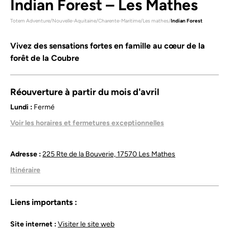
Indian Forest – Les Mathes
Totem Adventure
/
Nouvelle-Aquitaine
/
Charente-Maritime
/
Les mathes
/
Indian Forest
Vivez des sensations fortes en famille au cœur de la
forêt de la Coubre
Réouverture à partir du mois d'avril
Lundi :
Fermé
Mardi :
13h30 - 19h00
Voir les horaires et fermetures exceptionnelles
Mercredi :
13h30 - 19h00
Jeudi :
13h30 - 19h00
Vendredi :
13h30 - 19h00
Adresse :
225 Rte de la Bouverie, 17570 Les Mathes
Samedi :
13h30 - 19h00
Itinéraire
Dimanche :
13h30 - 19h00
Réservation Obligatoire !
Haute saison (juillet et août) : ouvert tous les jours de 10h à
Liens importants :
20h.
Basse saison (avril, mai, juin, septembre) :
Site internet :
Visiter le site web
Vacances de Pâques : du mardi au dimanche, de 13h30 à 19h.