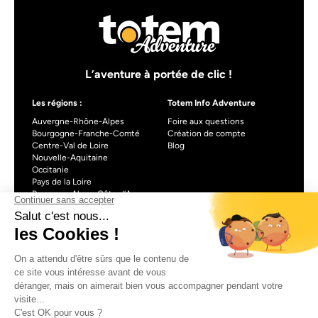
L’aventure à portée de clic !
Les régions :
Totem Info Adventure
Auvergne-Rhône-Alpes
Foire aux questions
Bourgogne-Franche-Comté
Création de compte
Centre-Val de Loire
Blog
Nouvelle-Aquitaine
Occitanie
Pays de la Loire
Provence-Alpes-Côte d’Azur
À propos de Totem info Adventure
Formulaire de contact
CGU
Mentions légales
Politique de confidentialité
CGV
Gestionnaire de cookies