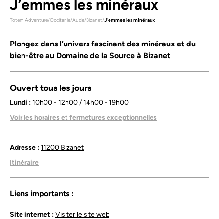
J’emmes les minéraux
Totem Adventure
/
Occitanie
/
Aude
/
Bizanet
/
J'emmes les minéraux
Plongez dans l’univers fascinant des minéraux et du
bien-être au Domaine de la Source à Bizanet
Ouvert tous les jours
Lundi :
10h00 - 12h00 / 14h00 - 19h00
Mardi :
10h00 - 12h00 / 14h00 - 19h00
Voir les horaires et fermetures exceptionnelles
Mercredi :
10h00 - 12h00 / 14h00 - 19h00
Jeudi :
10h00 - 12h00 / 14h00 - 19h00
Vendredi :
10h00 - 12h00 / 14h00 - 19h00
Adresse :
11200 Bizanet
Samedi :
10h00 - 12h00 / 14h00 - 19h00
Itinéraire
Dimanche :
10h00 - 12h00 / 14h00 - 19h00
En juillet et août, nous sommes ouverts de 10h à 19h.
Fermeture le 25 décembre et le 1er janvier.
Liens importants :
Site internet :
Visiter le site web