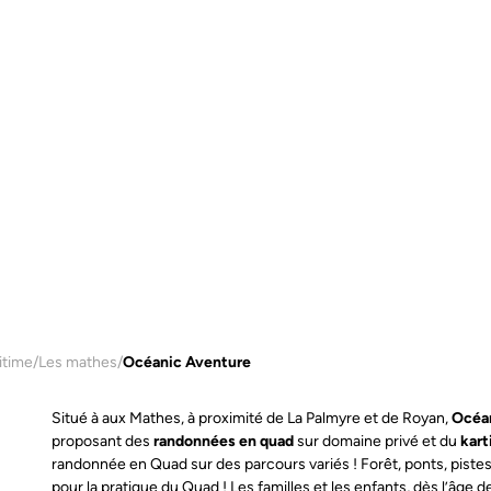
itime
/
Les mathes
/
Océanic Aventure
Situé à aux Mathes, à proximité de La Palmyre et de Royan,
Océa
proposant des
randonnées en quad
sur domaine privé et du
kart
randonnée en Quad sur des parcours variés ! Forêt, ponts, pis
pour la pratique du Quad ! Les familles et les enfants, dès l’âge 