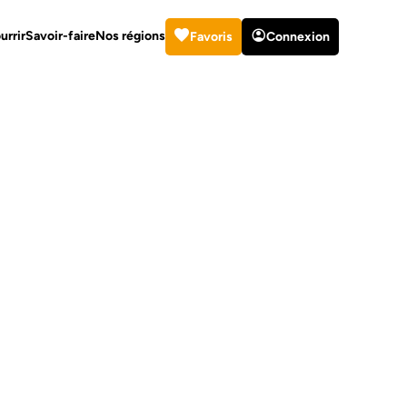
urrir
Savoir-faire
Nos régions
Favoris
Connexion