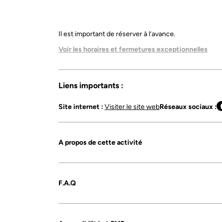
Il est important de réserver à l’avance.
Voir les horaires et fermetures exceptionnelles
Avril à Juin :
ouvert du mardi au samedi, 9h-12h
Juillet Août :
ouvert tous les jours, 9h-12h 14h-
Liens importants :
Site internet :
Visiter le site web
Réseaux sociaux :
A propos de cette activité
F.A.Q