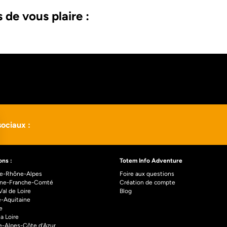
 de vous plaire :
ociaux :
ons :
Totem Info Adventure
e-Rhône-Alpes
Foire aux questions
ne-Franche-Comté
Création de compte
al de Loire
Blog
e-Aquitaine
e
la Loire
e-Alpes-Côte d’Azur