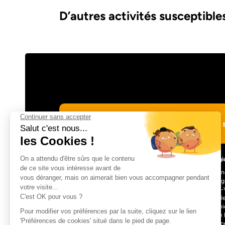
D’autres activités susceptibles
Suivre Totem Adventure sur les réseaux s
Les régi
Auvergn
Bourgog
Centre-V
L’aventure à portée de clic !
Nouvell
Occitani
Pays de 
Provenc