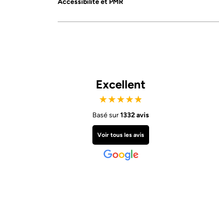
Accessibilité et PMR
Excellent
★
★
★
★
★
Basé sur
1332 avis
Voir tous les avis