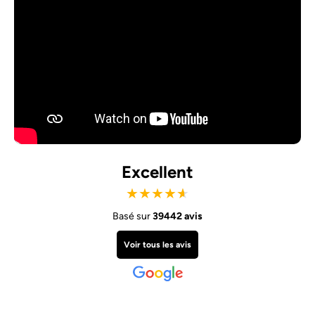
Excellent
★
★
★
★
★
Basé sur
39442 avis
Voir tous les avis