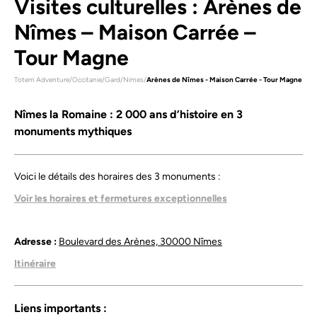
Visites culturelles : Arènes de
Nîmes – Maison Carrée –
Tour Magne
Totem Adventure
/
Occitanie
/
Gard
/
Nimes
/
Arènes de Nîmes - Maison Carrée - Tour Magne
Nîmes la Romaine : 2 000 ans d’histoire en 3
monuments mythiques
Voici le détails des horaires des 3 monuments :
Voir les horaires et fermetures exceptionnelles
Arènes de Nîmes :
Janvier, février*, novembre, décembre
: 9h30-17h / Mars, octobre : 9h-18h / Avril, mai : 9h-18h30
/ Juin, septembre : 9h-19h / Juillet, août : 8h-21h.
Adresse :
Boulevard des Arènes, 30000 Nîmes
*Fermeture 18h vacances février.
Ouvert 7/7
(sauf
ferias/spectacles)
.
Horaires variables.
consultez notre
Itinéraire
site
Maison Carrée/Tour Magne
:
Ouverte 7/7
(sauf
exceptions signalées)
consultez notre site
Liens importants :