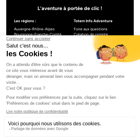
L’aventure à portée de clic !
Les régions :
Totem Info Adventure
Auvergne-Rhône-Alpes
Foire aux questions
Bourgogne-Franche-Comté
Création de compte
Centre-Val de Loire
Blog
Nouvelle-Aquitaine
Occitanie
Pays de la Loire
Provence-Alpes-Côte d’Azur
À propos de Totem info Adventure
Formulaire de contact
CGU
Mentions légales
Politique de confidentialité
CGV
Gestionnaire de cookies
Made with love by Visions Nouvelles 2024 !