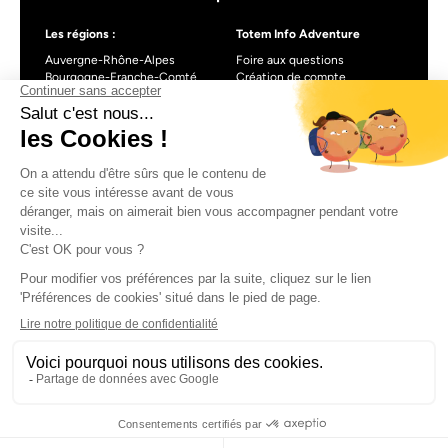
Les régions :
Totem Info Adventure
Auvergne-Rhône-Alpes
Foire aux questions
Bourgogne-Franche-Comté
Création de compte
Centre-Val de Loire
Blog
Nouvelle-Aquitaine
Occitanie
Pays de la Loire
Provence-Alpes-Côte d’Azur
À propos de Totem info Adventure
Formulaire de contact
CGU
Mentions légales
Politique de confidentialité
CGV
Gestionnaire de cookies
Made with love by Visions Nouvelles 2024 !