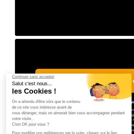
Suivre Totem Adventure sur les réseaux s
Les régi
Auvergn
Bourgog
Centre-V
L’aventure à portée de clic !
Nouvell
Occitani