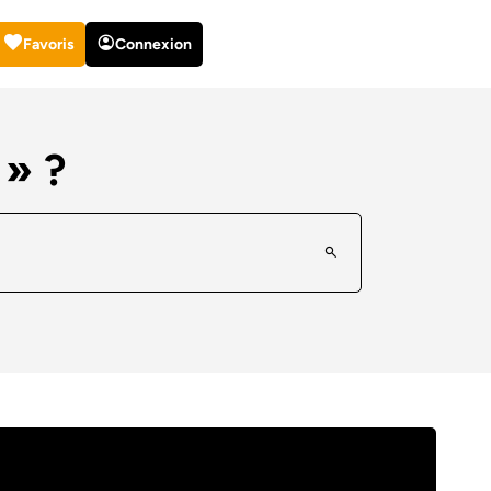
Favoris
Connexion
 » ?