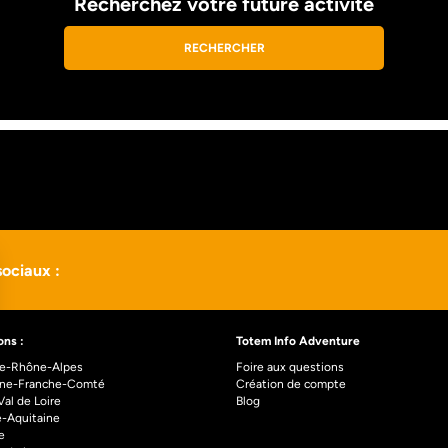
Recherchez votre future activité
RECHERCHER
ociaux :
ons :
Totem Info Adventure
e-Rhône-Alpes
Foire aux questions
ne-Franche-Comté
Création de compte
al de Loire
Blog
e-Aquitaine
e