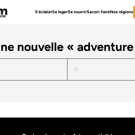
S’éclater
Se loger
Se nourrir
Savoir-faire
Nos régions
une nouvelle « adventure