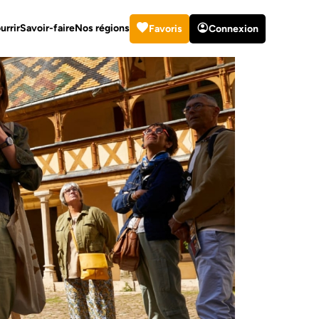
urrir
Savoir-faire
Nos régions
Favoris
Connexion