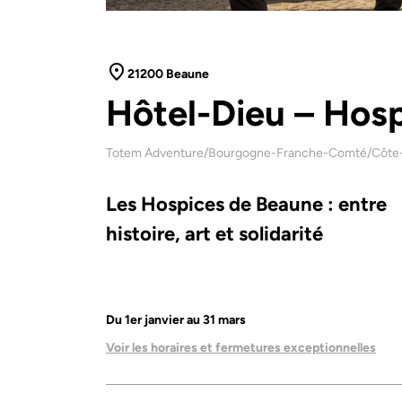
21200 Beaune
Hôtel-Dieu – Hos
Totem Adventure
/
Bourgogne-Franche-Comté
/
Côte
Les Hospices de Beaune : entre
histoire, art et solidarité
Du 1er janvier au 31 mars
Voir les horaires et fermetures exceptionnelles
9h – 12h30 et 14h – 18h30
Sauf le 1er janvier : ouverture de 14h à 18h30