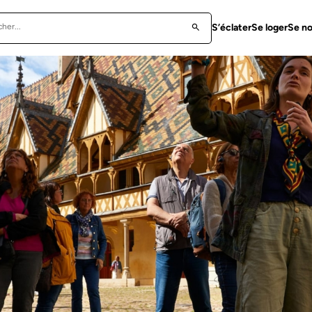
S’éclater
Se loger
Se no