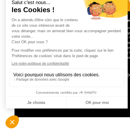
Les régi
Auvergn
Bourgog
Centre-V
L’aventure à portée de clic !
Nouvell
Occitani
Pays de 
Provenc
CGU
Mentions légales
Politique de confidentialité
C
Made with love by Visions Nouvelles 2024 !