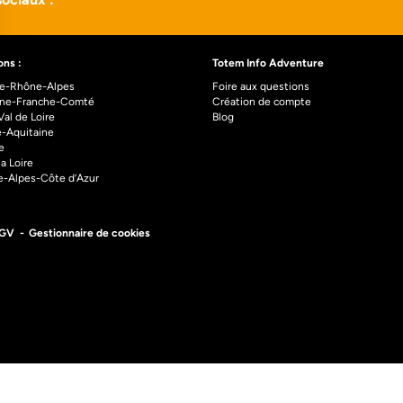
ons :
Totem Info Adventure
e-Rhône-Alpes
Foire aux questions
ne-Franche-Comté
Création de compte
al de Loire
Blog
e-Aquitaine
e
la Loire
e-Alpes-Côte d’Azur
GV
Gestionnaire de cookies