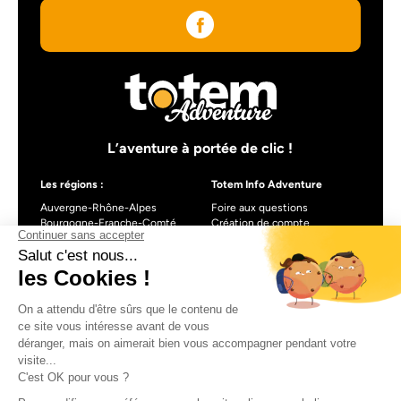
L’aventure à portée de clic !
Les régions :
Totem Info Adventure
Auvergne-Rhône-Alpes
Foire aux questions
Bourgogne-Franche-Comté
Création de compte
Centre-Val de Loire
Blog
Nouvelle-Aquitaine
Occitanie
Pays de la Loire
Provence-Alpes-Côte d’Azur
À propos de Totem info Adventure
Formulaire de contact