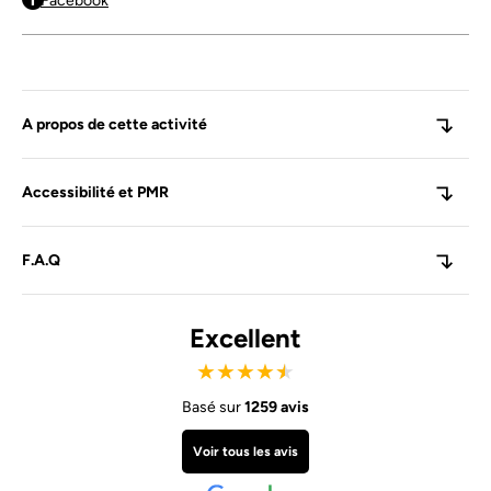
Facebook
A propos de cette activité
Accessibilité et PMR
F.A.Q
Excellent
★
★
★
★
★
Basé sur
1259 avis
Voir tous les avis