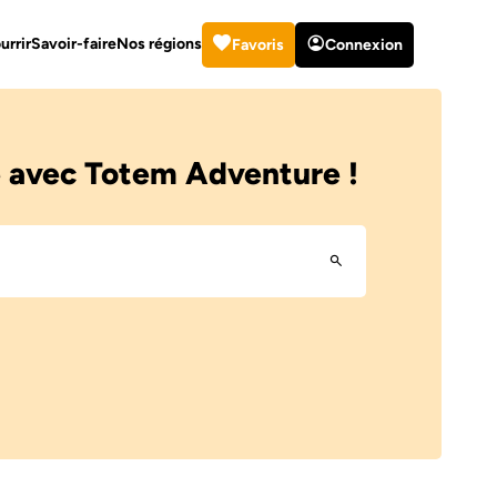
urrir
Savoir-faire
Nos régions
Favoris
Connexion
e avec Totem Adventure !