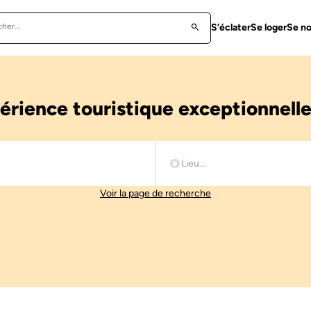
S’éclater
Se loger
Se no
rience touristique exceptionnell
Voir la page de recherche