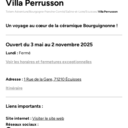
Villa Perrusson
Totem Adventure
/
Bourgogne-Franche-Comté
/
Saône-et-Loire
/
Ecuisses
/
Villa Perrusson
Un voyage au cœur de la céramique Bourguignonne !
Ouvert du 3 mai au 2 novembre 2025
Lundi :
Fermé
Mardi :
Fermé
Voir les horaires et fermetures exceptionnelles
Mercredi :
14h00 - 18h00
Jeudi :
14h00 - 18h00
Vendredi :
14h00 - 18h00
Adresse :
1 Rue de la Gare, 71210 Écuisses
Samedi :
14h00 - 18h00
Itinéraire
Dimanche :
14h00 - 18h00
Ouverture du 3 mai au 2 novembre 2025 (hors jours fériés :
1er mai, 1er et 11 novembre)
Liens importants :
Mai, juin, septembre à novembre : Mercredi à dimanche :
14h – 18h
Site internet :
Visiter le site web
Juillet et août : Mercredi à dimanche : 10h – 13h / 14h –
Réseaux sociaux :