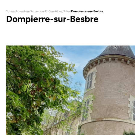
Totem Adventure
/
Auvergne-Rhône-Alpes
/
Allier
/
Dompierre-sur-Besbre
Dompierre-sur-Besbre