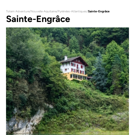
Totem Adventure
/
Nouvelle-Aquitaine
/
Pyrénées-Atlantiques
/
Sainte-Engrâce
Sainte-Engrâce