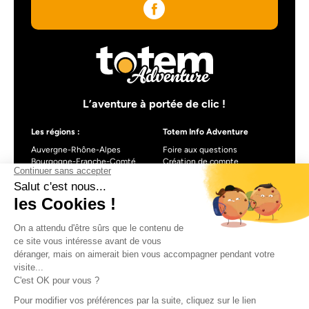
L’aventure à portée de clic !
Les régions :
Totem Info Adventure
Auvergne-Rhône-Alpes
Foire aux questions
Bourgogne-Franche-Comté
Création de compte
Centre-Val de Loire
Blog
Nouvelle-Aquitaine
Occitanie
Pays de la Loire
Provence-Alpes-Côte d’Azur
À propos de Totem info Adventure
Formulaire de contact