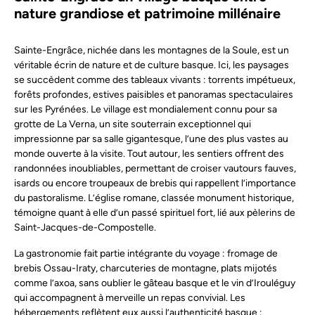
nature grandiose et patrimoine millénaire
Sainte-Engrâce, nichée dans les montagnes de la Soule, est un
véritable écrin de nature et de culture basque. Ici, les paysages
se succèdent comme des tableaux vivants : torrents impétueux,
forêts profondes, estives paisibles et panoramas spectaculaires
sur les Pyrénées. Le village est mondialement connu pour sa
grotte de La Verna, un site souterrain exceptionnel qui
impressionne par sa salle gigantesque, l’une des plus vastes au
monde ouverte à la visite. Tout autour, les sentiers offrent des
randonnées inoubliables, permettant de croiser vautours fauves,
isards ou encore troupeaux de brebis qui rappellent l’importance
du pastoralisme. L’église romane, classée monument historique,
témoigne quant à elle d’un passé spirituel fort, lié aux pèlerins de
Saint-Jacques-de-Compostelle.
La gastronomie fait partie intégrante du voyage : fromage de
brebis Ossau-Iraty, charcuteries de montagne, plats mijotés
comme l’axoa, sans oublier le gâteau basque et le vin d’Irouléguy
qui accompagnent à merveille un repas convivial. Les
hébergements reflètent eux aussi l’authenticité basque :