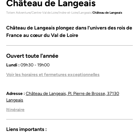
Château de Langeais
Totem Adventure
/
Centre-Val de Loire
/
Indre-et-Loire
/
Langeais
/
Château de Langeais
Château de Langeais plongez dans l’univers des rois de
France au cœur du Val de Loire
Ouvert toute l'année
Lundi :
09h30 - 19h00
Mardi :
09h30 - 19h00
Voir les horaires et fermetures exceptionnelles
Mercredi :
09h30 - 19h00
Jeudi :
09h30 - 19h00
Vendredi :
09h30 - 19h00
Adresse :
Château de Langeais, Pl. Pierre de Brosse, 37130
Samedi :
09h30 - 19h00
Langeais
Dimanche :
09h30 - 19h00
Itinéraire
La dernière admission est autorisée une heure avant la
fermeture du château. Les horaires peuvent être adaptés lors
d’événements exceptionnels ou de certaines périodes de
Liens importants :
l’année.