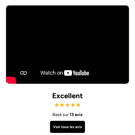
Excellent
★
★
★
★
★
Basé sur
13 avis
Voir tous les avis