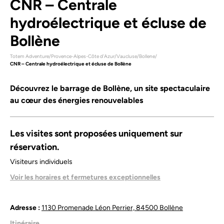
CNR – Centrale
hydroélectrique et écluse de
Bollène
Totem Adventure
/
Provence-Alpes-Côte d'Azur
/
Vaucluse
/
Bollene
/
CNR – Centrale hydroélectrique et écluse de Bollène
Découvrez le barrage de Bollène, un site spectaculaire
au cœur des énergies renouvelables
Les visites sont proposées uniquement sur
réservation.
Visiteurs individuels
De début avril à début novembre.
Voir les horaires et fermetures exceptionnelles
Selon les créneaux disponibles.
Groupes
Adresse :
1130 Promenade Léon Perrier, 84500 Bollène
De mi-février à mi-décembre.
Sur réservation préalable.
Itinéraire